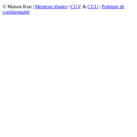
© Maison Krai |
Mentions légales
|
CGV
&
CGU
|
Politique de
confidentialité