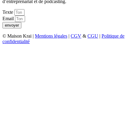
d’entreprenariat et de podcasting.
Texte
Email
envoyer
© Maison Krai |
Mentions légales
|
CGV
&
CGU
|
Politique de
confidentialité