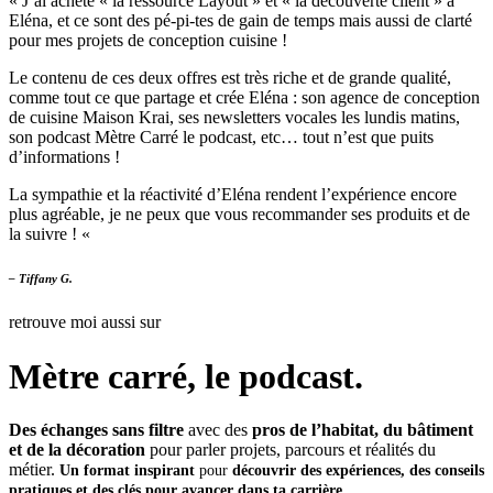
« J’ai acheté « la ressource Layout » et « la découverte client » à
Eléna, et ce sont des pé-pi-tes de gain de temps mais aussi de clarté
pour mes projets de conception cuisine !
Le contenu de ces deux offres est très riche et de grande qualité,
comme tout ce que partage et crée Eléna : son agence de conception
de cuisine Maison Krai, ses newsletters vocales les lundis matins,
son podcast Mètre Carré le podcast, etc… tout n’est que puits
d’informations !
La sympathie et la réactivité d’Eléna rendent l’expérience encore
plus agréable, je ne peux que vous recommander ses produits et de
la suivre ! «
– Tiffany G.
retrouve moi aussi sur
Mètre carré, le podcast.
Des échanges sans filtre
avec des
pros de l’habitat, du bâtiment
et de la décoration
pour parler projets, parcours et réalités du
métier.
Un format inspirant
pour
découvrir des expériences, des conseils
pratiques et des clés pour avancer dans ta carrière
.