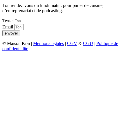
Ton rendez-vous du lundi matin, pour parler de cuisine,
d’entreprenariat et de podcasting.
Texte
Email
envoyer
© Maison Krai |
Mentions légales
|
CGV
&
CGU
|
Politique de
confidentialité